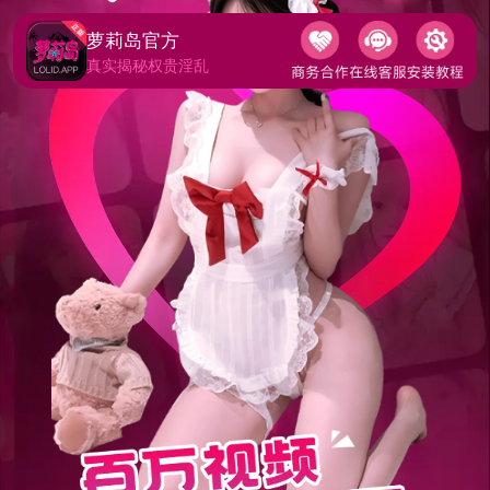
萝莉岛官方
真实揭秘权贵淫乱