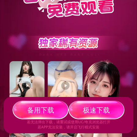
备
用
下
载
极
速
下
载
若无法弹出下载，请重试或使用UC/夸克浏览器打开
若APP无法安装，请开启飞行模式安装